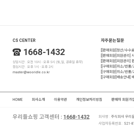
CS CENTER
자주묻는질문
1668-1432
[[판매회원]정산/수수료
[[판매회원]회원관리] 
[[판매회원]회원관리]
상담시간 : 오전 10시 - 오후 5시 (토,일, 공휴일 휴무)
[[구매회원]취소/반품
점심시간 : 오후 1시 - 오후 2시
[[구매회원]취소/반품/
master@wooridle.co.kr
[[구매회원]배송안내]
HOME
회사소개
이용약관
개인정보처리방침
판매자 회원가
우리들쇼핑 고객센터 :
1668-1432
회사명 :
주식회사 우리
사업자등록번호 :
521-8