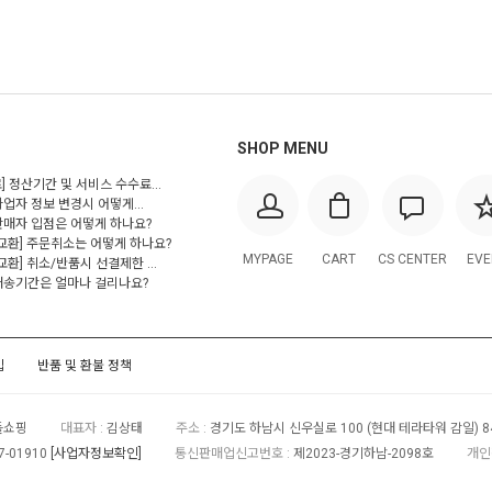
SHOP MENU
] 정산기간 및 서비스 수수료...
사업자 정보 변경시 어떻게...
 판매자 입점은 어떻게 하나요?
/교환] 주문취소는 어떻게 하나요?
MYPAGE
CART
CS CENTER
EVE
교환] 취소/반품시 선결제한 ...
 배송기간은 얼마나 걸리나요?
입
반품 및 환불 정책
들쇼핑
대표자 :
김상태
주소 :
경기도 하남시 신우실로 100 (현대 테라타워 감일) 8
7-01910
[사업자정보확인]
통신판매업신고번호 :
제2023-경기하남-2098호
개인