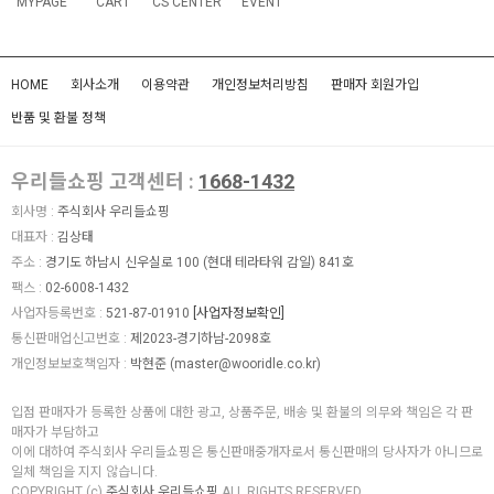
MYPAGE
CART
CS CENTER
EVENT
HOME
회사소개
이용약관
개인정보처리방침
판매자 회원가입
반품 및 환불 정책
우리들쇼핑 고객센터 :
1668-1432
회사명 :
주식회사 우리들쇼핑
대표자 :
김상태
주소 :
경기도 하남시 신우실로 100 (현대 테라타워 감일) 841호
팩스 :
02-6008-1432
사업자등록번호 :
521-87-01910
[사업자정보확인]
통신판매업신고번호 :
제2023-경기하남-2098호
개인정보보호책임자 :
박현준 (
master@wooridle.co.kr
)
입점 판매자가 등록한 상품에 대한 광고, 상품주문, 배송 및 환불의 의무와 책임은 각 판
매자가 부담하고
이에 대하여 주식회사 우리들쇼핑은 통신판매중개자로서 통신판매의 당사자가 아니므로
일체 책임을 지지 않습니다.
COPYRIGHT (c)
주식회사 우리들쇼핑
ALL RIGHTS RESERVED.