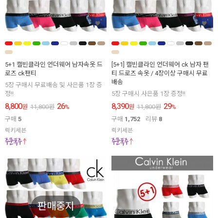
5+1 캘빈클라인 언더웨어 남자속옷 드
[5+1] 캘빈클라인 언더웨어 ck 남자 팬
로즈 ck팬티
티 드로즈 속옷 / 4장이상 구매시 무료
배송
5장 구매시 무료배송 및 사은품 1장 증
정!!
5장 구매시 사은품 1장 증정!!
8,800
26
8,390
29
원
11,800
원
%
원
11,800
원
%
구매
5
구매
1,752
리뷰
8
럭키세븐
럭키세븐
판매중지