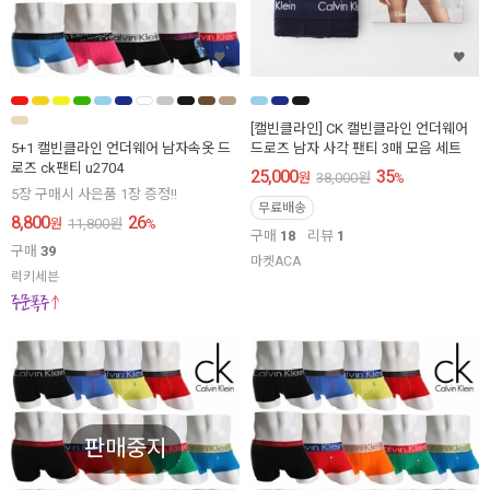
[캘빈클라인] CK 캘빈클라인 언더웨어
5+1 캘빈클라인 언더웨어 남자속옷 드
드로즈 남자 사각 팬티 3매 모음 세트
로즈 ck팬티 u2704
25,000
35
원
38,000
원
%
5장 구매시 사은품 1장 증정!!
무료배송
8,800
26
원
11,800
원
%
구매
18
리뷰
1
구매
39
마켓ACA
럭키세븐
판매중지