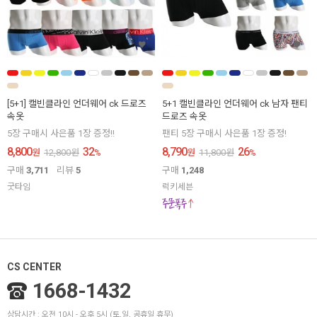
[5+1] 캘빈클라인 언더웨어 ck 드로즈
5+1 캘빈클라인 언더웨어 ck 남자 팬티
속옷
드로즈 속옷
5장 구매시 사은품 1장 증정!!
팬티 5장 구매시 사은품 1장 증정!
8,800
32
8,790
26
원
12,800
원
%
원
11,800
원
%
구매
3,711
리뷰
5
구매
1,248
굿타임
럭키세븐
CS CENTER
1668-1432
상담시간 : 오전 10시 - 오후 5시 (토,일, 공휴일 휴무)