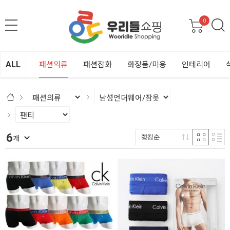
0
ALL
패션의류
패션잡화
화장품/미용
인테리어
6
랭킹순
개