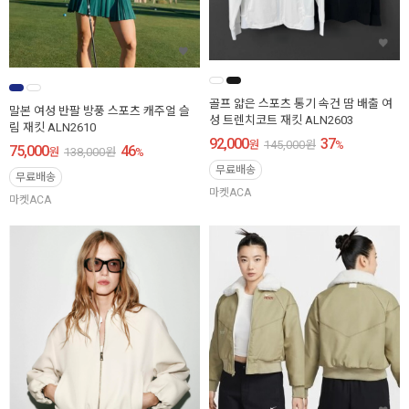
골프 얇은 스포츠 통기 속건 땀 배출 여
말본 여성 반팔 방풍 스포츠 캐주얼 슬
성 트렌치코트 재킷 ALN2603
림 재킷 ALN2610
92,000
37
원
145,000
원
%
75,000
46
원
138,000
원
%
무료배송
무료배송
마켓ACA
마켓ACA