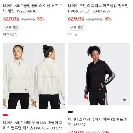
나이키 NIKE 클럽 플리스 여성 루즈 트
나이키 우먼스 후리스 하프집업 맨투맨
랙 재킷 HV2734-010
HV8465-133 HV8465-677
52,000
39
62,500
50
원
85,000
원
%
원
125,000
원
%
무료배송
무료배송
마켓ACA
채니몰
아디다스 여성 퓨쳐 아이콘 3S 후드 자
나이키 NIKE 써마 핏 플리스 뽀글이 후
켓 H57287
리스 맨투맨 티셔츠 HV8465-133 677
57,500
33
원
85,000
원
%