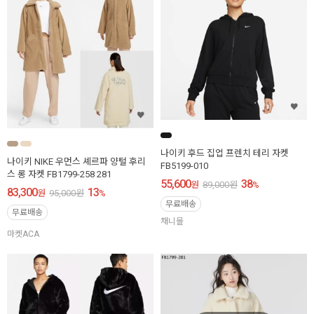
나이키 후드 집업 프렌치 테리 자켓
나이키 NIKE 우먼스 셰르파 양털 후리
FB5199-010
스 롱 자켓 FB1799-258 281
55,600
38
원
89,000
원
%
83,300
13
원
95,000
원
%
무료배송
무료배송
채니몰
마켓ACA