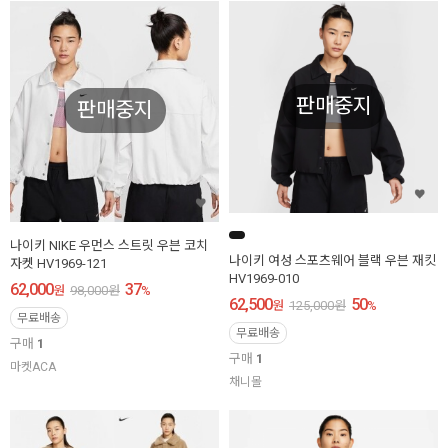
판매중지
판매중지
나이키 NIKE 우먼스 스트릿 우븐 코치
나이키 여성 스포츠웨어 블랙 우븐 재킷
자켓 HV1969-121
HV1969-010
62,000
37
원
98,000
원
%
62,500
50
원
125,000
원
%
무료배송
무료배송
구매
1
구매
1
마켓ACA
채니몰