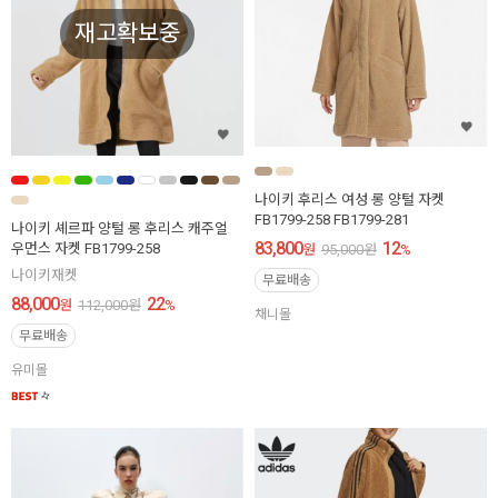
재고확보중
나이키 후리스 여성 롱 양털 자켓
FB1799-258 FB1799-281
나이키 셰르파 양털 롱 후리스 캐주얼
83,800
12
우먼스 자켓 FB1799-258
원
95,000
원
%
나이키재켓
무료배송
88,000
22
원
112,000
원
%
채니몰
무료배송
유미몰