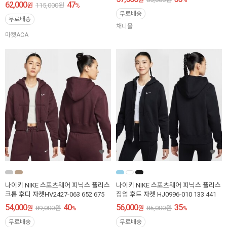
62,000
47
원
115,000
원
%
무료배송
무료배송
채니몰
마켓ACA
나이키 NIKE 스포츠웨어 피닉스 플리스
나이키 NIKE 스포츠웨어 피닉스 플리스
크롭 후디 자켓HV2427-063 652 675
집업 후드 자켓 HJ0996-010 133 441
54,000
40
56,000
35
원
89,000
원
%
원
85,000
원
%
무료배송
무료배송