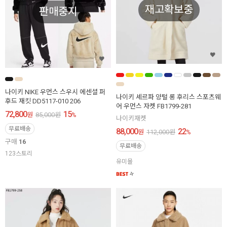
재고확보중
판매중지
나이키 NIKE 우먼스 스우시 에센셜 퍼
나이키 셰르파 양털 롱 후리스 스포츠웨
후드 재킷 DD5117-010 206
어 우먼스 자켓 FB1799-281
72,800
15
원
85,000
원
%
나이키재켓
무료배송
88,000
22
원
112,000
원
%
구매
16
무료배송
123스토리
유미몰