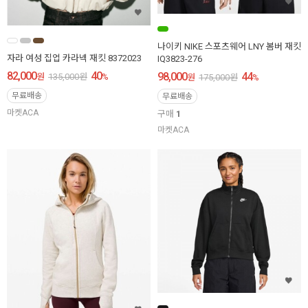
나이키 NIKE 스포츠웨어 LNY 봄버 재킷
자라 여성 집업 카라넥 재킷 8372023
IQ3823-276
82,000
40
98,000
44
원
135,000
원
%
원
175,000
원
%
무료배송
무료배송
마켓ACA
구매
1
마켓ACA