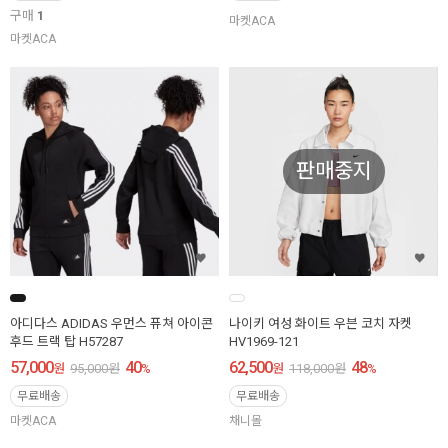
구매
1
마켓ACA
마켓ACA
판매중지
아디다스 ADIDAS 우먼스 퓨쳐 아이콘
나이키 여성 화이트 우븐 코치 자켓
후드 트랙 탑 H57287
HV1969-121
57,000
40
62,500
48
원
95,000
원
%
원
118,000
원
%
무료배송
무료배송
마켓ACA
채니몰