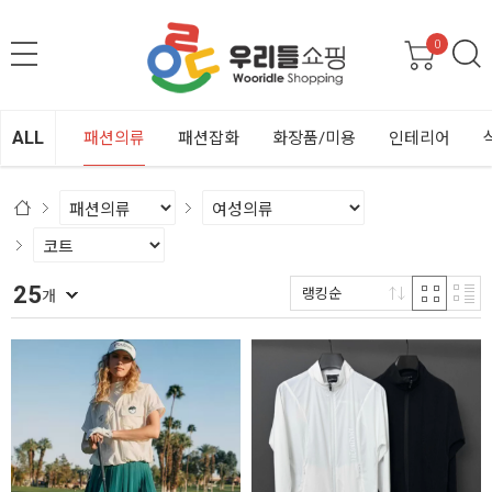
0
ALL
패션의류
패션잡화
화장품/미용
인테리어
25
랭킹순
개