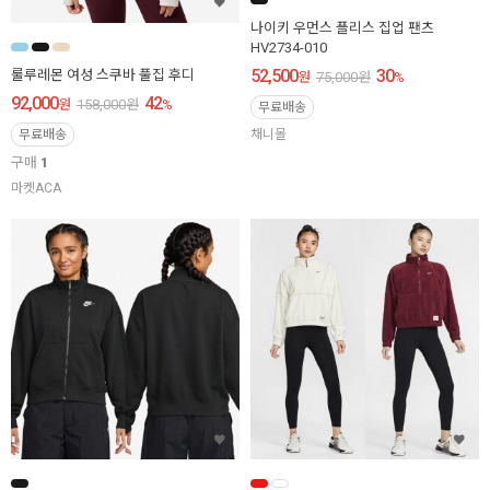
나이키 우먼스 플리스 집업 팬츠
HV2734-010
52,500
30
룰루레몬 여성 스쿠바 풀집 후디
원
75,000
원
%
92,000
42
원
158,000
원
%
무료배송
무료배송
채니몰
구매
1
마켓ACA