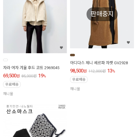
판매중지
아디다스 제니 셰르파 자켓 GV2928
자라 여자 겨울 후드 코트 2969045
98,500
13
원
112,000
원
%
69,500
19
원
85,000
원
%
무료배송
무료배송
채니몰
채니몰