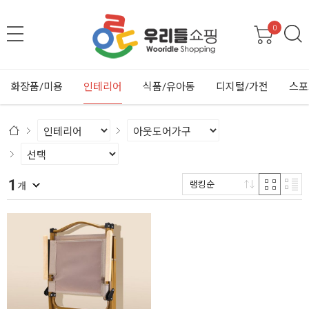
0
화장품/미용
인테리어
식품/유아동
디지털/가전
스포
1
랭킹순
개