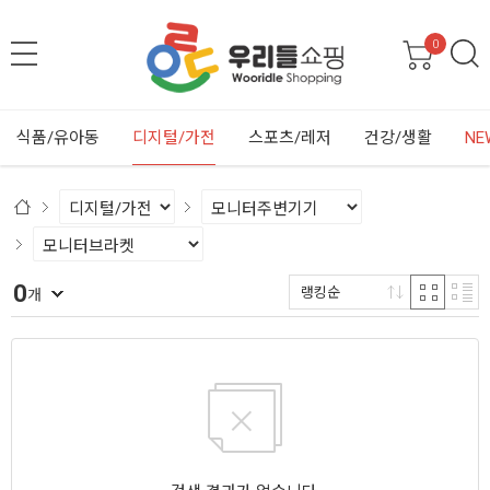
0
식품/유아동
디지털/가전
스포츠/레저
건강/생활
NE
0
랭킹순
개