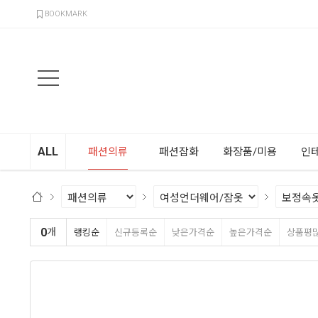
검색
BOOKMARK
ALL
패션의류
패션잡화
화장품/미용
인
0
개
랭킹순
신규등록순
낮은가격순
높은가격순
상품평