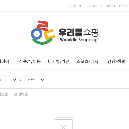
LOGIN
JOIN
MY SHOPPIN
Next
Previous
테리어
식품/유아동
디지털/가전
스포츠/레저
건강/생활
많은순
판매량순