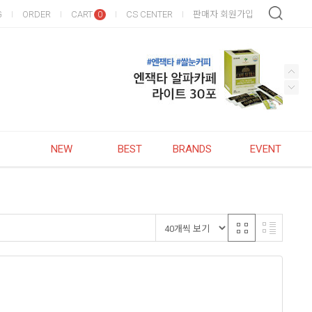
G
ORDER
CART
CS CENTER
판매자 회원가입
0
NEW
BEST
BRANDS
EVENT