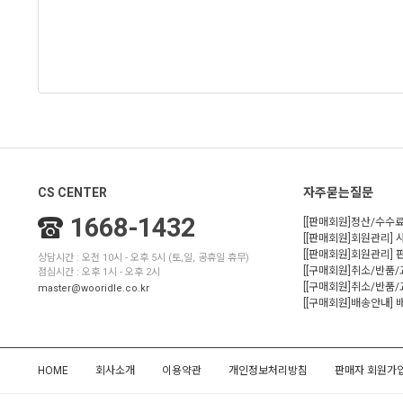
CS CENTER
자주묻는질문
1668-1432
[[판매회원]정산/수수료
[[판매회원]회원관리] 
[[판매회원]회원관리]
상담시간 : 오전 10시 - 오후 5시 (토,일, 공휴일 휴무)
[[구매회원]취소/반품
점심시간 : 오후 1시 - 오후 2시
[[구매회원]취소/반품/
master@wooridle.co.kr
[[구매회원]배송안내]
HOME
회사소개
이용약관
개인정보처리방침
판매자 회원가