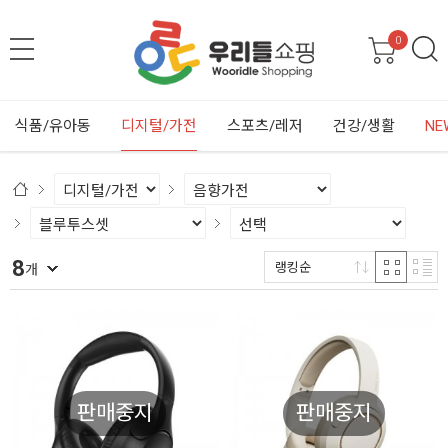
0
식품/유아동
디지털/가전
스포츠/레저
건강/생활
NE
8
랭킹순
개
판매중지
판매중지