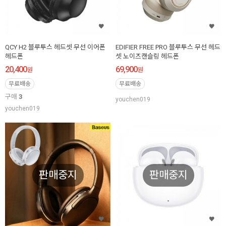
QCY H2 블루투스 헤드셋 무선 이어폰
EDIFIER FREE PRO 블루투스 무선 헤드
헤드폰
셋 노이즈캔슬링 헤드폰
20,400
69,900
원
원
무료배송
무료배송
구매
3
youchen019
youchen019
판매중지
판매중지