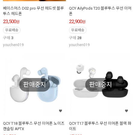
베이스어스 D02 pro 무선 헤드셋 블루
QCY AilyPods T20 블루투스 무선 이어
투스 헤드폰
폰
23,500
22,900
원
원
무료배송
무료배송
구매
3
구매
28
youchen019
youchen019
판매중지
판매중지
QCY T18 블루투스 무선 이어폰 노이즈
QCY T17 블루투스 무선 이어폰 블랙 화
캔슬링 APTX
이트