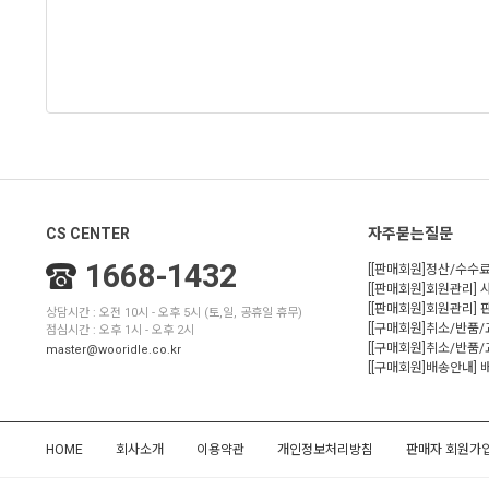
CS CENTER
자주묻는질문
1668-1432
[[판매회원]정산/수수료
[[판매회원]회원관리] 
[[판매회원]회원관리]
상담시간 : 오전 10시 - 오후 5시 (토,일, 공휴일 휴무)
[[구매회원]취소/반품
점심시간 : 오후 1시 - 오후 2시
[[구매회원]취소/반품/
master@wooridle.co.kr
[[구매회원]배송안내]
HOME
회사소개
이용약관
개인정보처리방침
판매자 회원가