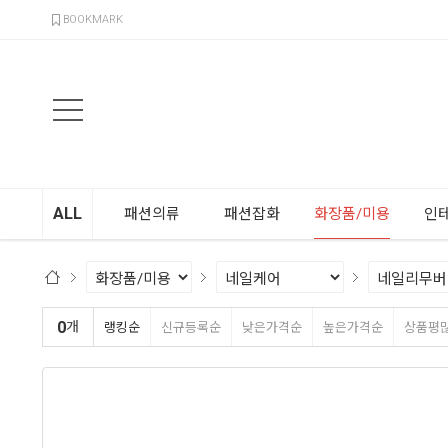
검색
BOOKMARK
ALL
패션의류
패션잡화
화장품/미용
인
0
개
랭킹순
신규등록순
낮은가격순
높은가격순
상품평