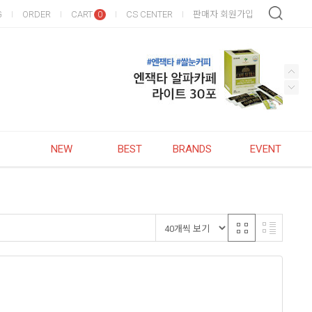
G
ORDER
CART
CS CENTER
판매자 회원가입
0
NEW
BEST
BRANDS
EVENT