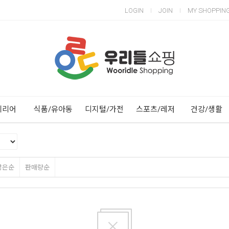
LOGIN
JOIN
MY SHOPPIN
Next
Previous
테리어
식품/유아동
디지털/가전
스포츠/레저
건강/생활
많은순
판매량순