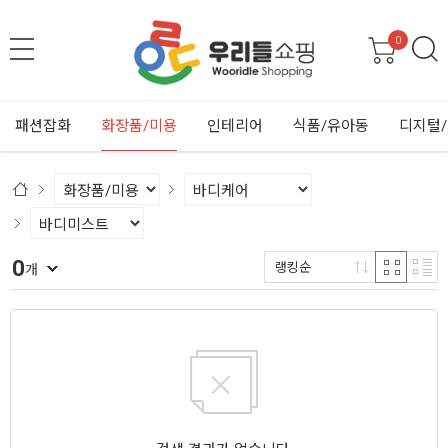
0
패션잡화
화장품/미용
인테리어
식품/유아동
디지털
0
랭킹순
개