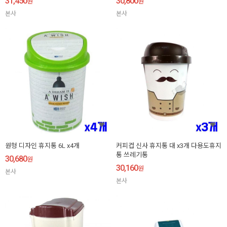
31,450
30,800
원
원
본사
본사
원형 디자인 휴지통 6L x4개
커피컵 신사 휴지통 대 x3개 다용도휴지
통 쓰레기통
30,680
원
30,160
원
본사
본사