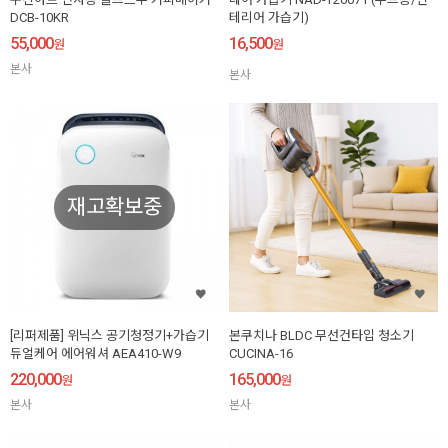
DCB-10KR
테리어 가습기)
55,000
16,500
원
원
본사
본사
재고확보중
[리퍼제품] 위닉스 공기청정기+가습기
본쿠치나 BLDC 무선건타입 청소기
듀얼케어 에어워셔 AEA410-W9
CUCINA-16
220,000
165,000
원
원
본사
본사