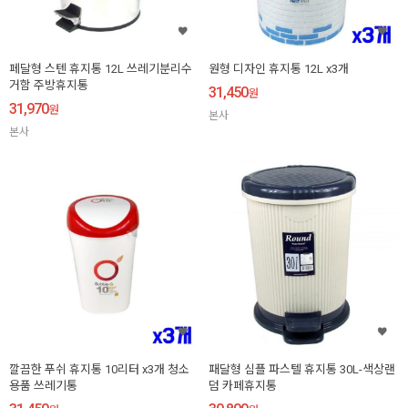
페달형 스텐 휴지통 12L 쓰레기분리수
원형 디자인 휴지통 12L x3개
거함 주방휴지통
31,450
원
31,970
원
본사
본사
깔끔한 푸쉬 휴지통 10리터 x3개 청소
패달형 심플 파스텔 휴지통 30L-색상랜
용품 쓰레기통
덤 카페휴지통