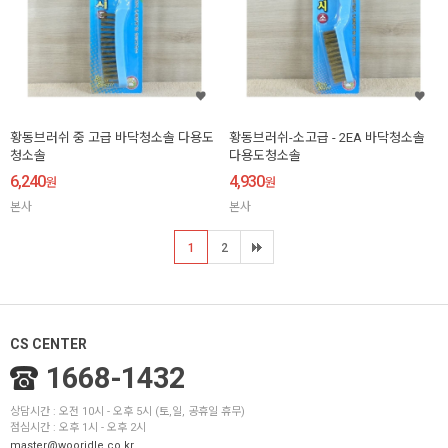
황동브러쉬 중 고급 바닥청소솔 다용도
황동브러쉬-소고급 - 2EA 바닥청소솔
청소솔
다용도청소솔
6,240
4,930
원
원
본사
본사
1
2
CS CENTER
1668-1432
상담시간 : 오전 10시 - 오후 5시 (토,일, 공휴일 휴무)
점심시간 : 오후 1시 - 오후 2시
master@wooridle.co.kr