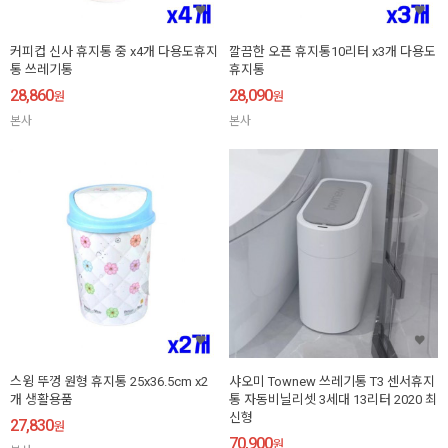
커피컵 신사 휴지통 중 x4개 다용도휴지
깔끔한 오픈 휴지통10리터 x3개 다용도
통 쓰레기통
휴지통
28,860
28,090
원
원
본사
본사
스윙 뚜껑 원형 휴지통 25x36.5cm x2
샤오미 Townew 쓰레기통 T3 센서휴지
개 생활용품
통 자동비닐리셋 3세대 13리터 2020 최
신형
27,830
원
70,900
원