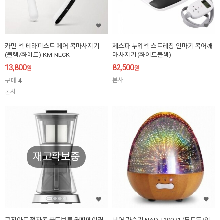
카만 넥 테라피스트 에어 목마사지기
제스파 누워넥 스트레칭 안마기 목어깨
(블랙/화이트) KM-NECK
마사지기 (화이트블랙)
13,800
82,500
원
원
구매
4
본사
본사
재고확보중
쿠진아트 전자동 콜드브루 커피메이커
네어 가습기 NAD-T20071 (무드등/인