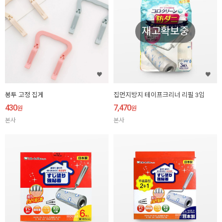
재고확보중
봉투 고정 집게
집먼지방지 테이프크리너 리필 3입
430
7,470
원
원
본사
본사