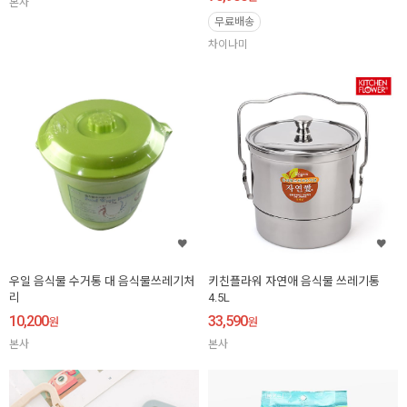
본사
무료배송
차이나미
우일 음식물 수거통 대 음식물쓰레기처
키친플라워 자연애 음식물 쓰레기통
리
4.5L
10,200
33,590
원
원
본사
본사