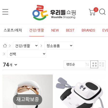
0
스포츠/레저
건강/생활
NEW
BEST
BRANDS
EV
74
랭킹순
개
재고확보중