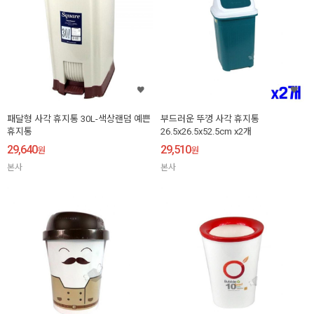
패달형 사각 휴지통 30L-색상랜덤 예쁜
부드러운 뚜껑 사각 휴지통
휴지통
26.5x26.5x52.5cm x2개
29,640
29,510
원
원
본사
본사