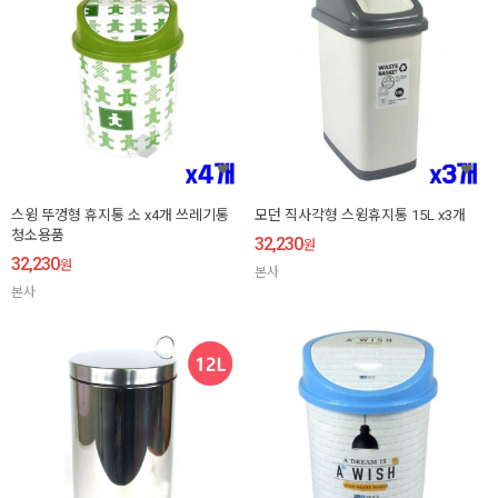
스윙 뚜껑형 휴지통 소 x4개 쓰레기통
모던 직사각형 스윙휴지통 15L x3개
청소용품
32,230
원
32,230
원
본사
본사