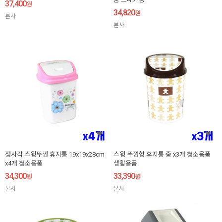
37,400
원
34,820
원
본사
본사
정사각 스윙뚜껑 휴지통 19x19x28cm
스윙 뚜껑형 휴지통 중 x3개 청소용품
x4개 청소용품
생활용품
34,300
33,390
원
원
본사
본사