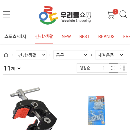
0
스포츠/레저
건강/생활
NEW
BEST
BRANDS
EV
11
랭킹순
개