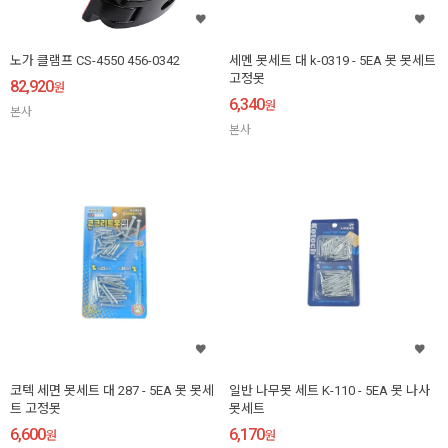
노가 클램프 CS-4550 456-0342
세멘 못세트 대 k-0319 - 5EA 못 못세트
고정못
82,920
원
6,340
원
본사
본사
코텍 세면 못세트 대 287 - 5EA 못 못세
일반 나무못 세트 K-110 - 5EA 못 나사
트 고정못
못세트
6,600
6,170
원
원