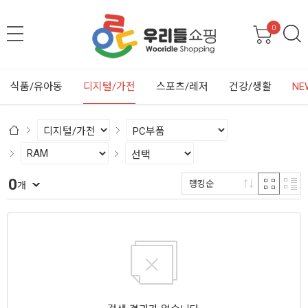
0
식품/유아동
디지털/가전
스포츠/레저
건강/생활
NE
0
랭킹순
개