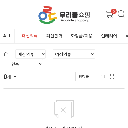
0
ALL
패션의류
패션잡화
화장품/미용
인테리어
0
랭킹순
개