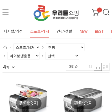
0
디지털/가전
스포츠/레저
건강/생활
NEW
BEST
4
랭킹순
개
판매중지
판매중지