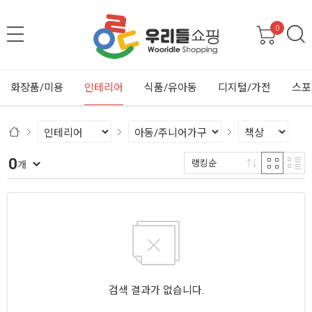
0
화장품/미용
인테리어
식품/유아동
디지털/가전
스포
0
랭킹순
개
검색 결과가 없습니다.