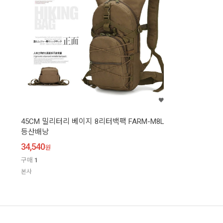
45CM 밀리터리 베이지 8리터백팩 FARM-M8L
등산배낭
34,540
원
구매
1
본사