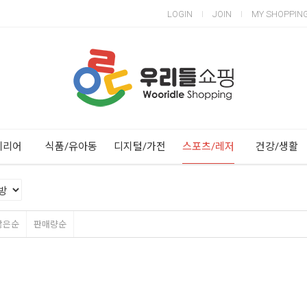
LOGIN
JOIN
MY SHOPPIN
Next
Previous
테리어
식품/유아동
디지털/가전
스포츠/레저
건강/생활
많은순
판매량순