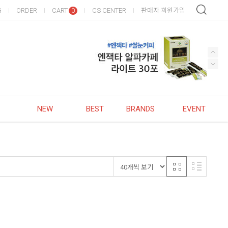
G
ORDER
CART
CS CENTER
판매자 회원가입
0
NEW
BEST
BRANDS
EVENT