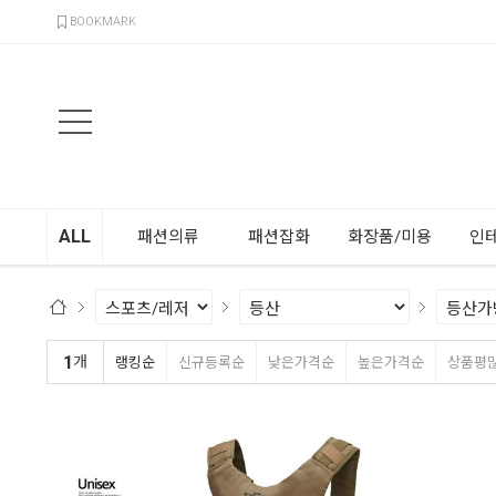
검색
BOOKMARK
ALL
패션의류
패션잡화
화장품/미용
인
1
개
랭킹순
신규등록순
낮은가격순
높은가격순
상품평