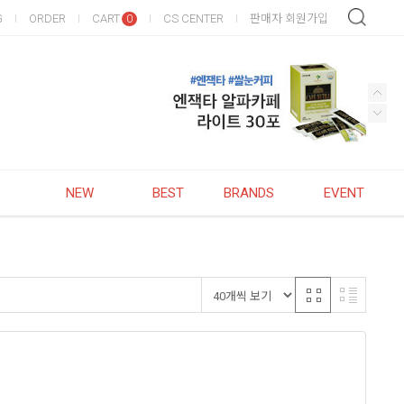
G
ORDER
CART
CS CENTER
판매자 회원가입
0
NEW
BEST
BRANDS
EVENT