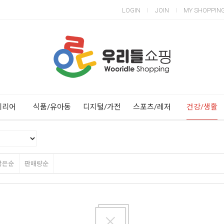
LOGIN
JOIN
MY SHOPPIN
Next
Previous
테리어
식품/유아동
디지털/가전
스포츠/레저
건강/생활
많은순
판매량순