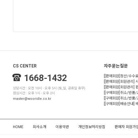
CS CENTER
자주묻는질문
1668-1432
[[판매회원]정산/수수료
[[판매회원]회원관리] 
[[판매회원]회원관리]
상담시간 : 오전 10시 - 오후 5시 (토,일, 공휴일 휴무)
[[구매회원]취소/반품
점심시간 : 오후 1시 - 오후 2시
[[구매회원]취소/반품/
master@wooridle.co.kr
[[구매회원]배송안내]
HOME
회사소개
이용약관
개인정보처리방침
판매자 회원가