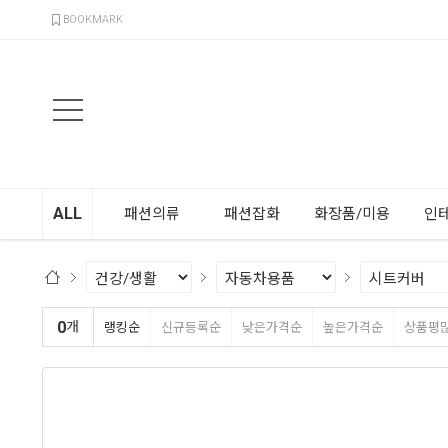
검색
BOOKMARK
ALL
패션의류
패션잡화
화장품/미용
인
0
개
랭킹순
신규등록순
낮은가격순
높은가격순
상품평