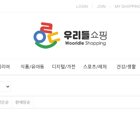
LOGIN
JOIN
MY SHOPPIN
Next
Previous
테리어
식품/유아동
디지털/가전
스포츠/레저
건강/생활
많은순
판매량순