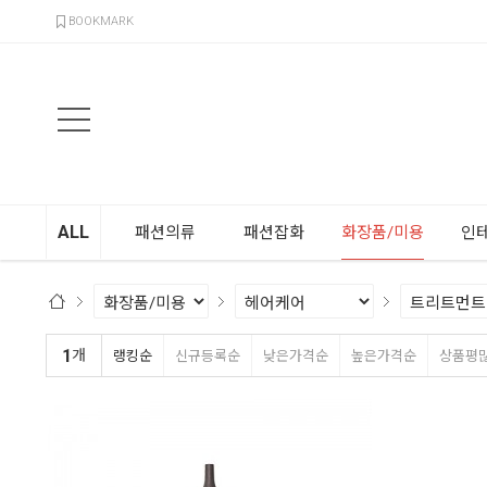
검색
BOOKMARK
ALL
패션의류
패션잡화
화장품/미용
인
1
개
랭킹순
신규등록순
낮은가격순
높은가격순
상품평