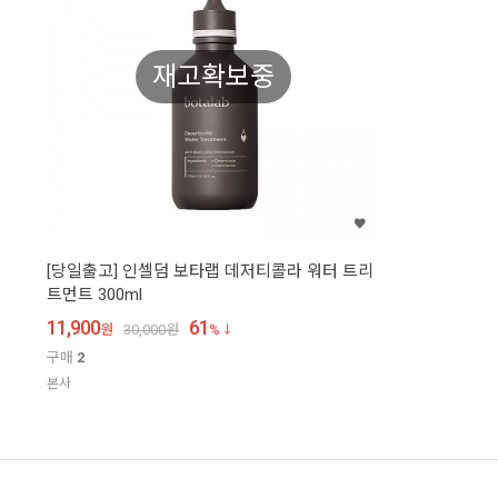
재고확보중
[당일출고] 인셀덤 보타랩 데저티콜라 워터 트리
트먼트 300ml
11,900
61
원
30,000
원
%
구매
2
본사