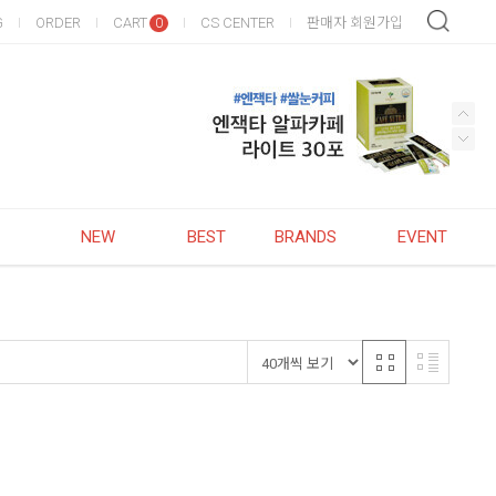
G
ORDER
CART
CS CENTER
판매자 회원가입
0
NEW
BEST
BRANDS
EVENT