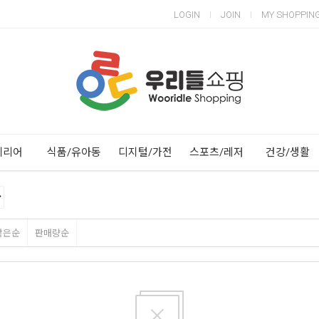
LOGIN
JOIN
MY SHOPPIN
Next
Previous
테리어
식품/유아동
디지털/가전
스포츠/레저
건강/생활
많은순
판매량순