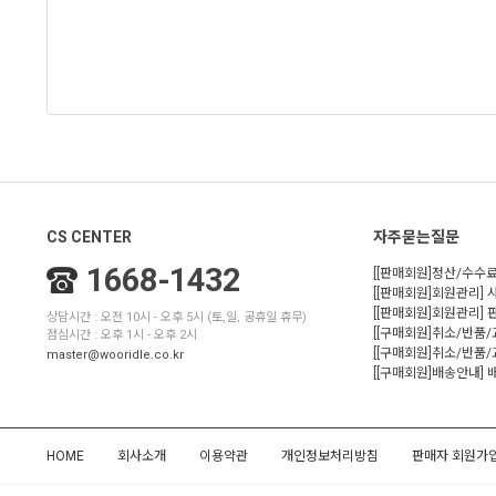
CS CENTER
자주묻는질문
1668-1432
[[판매회원]정산/수수료
[[판매회원]회원관리] 
[[판매회원]회원관리]
상담시간 : 오전 10시 - 오후 5시 (토,일, 공휴일 휴무)
[[구매회원]취소/반품
점심시간 : 오후 1시 - 오후 2시
[[구매회원]취소/반품/
master@wooridle.co.kr
[[구매회원]배송안내]
HOME
회사소개
이용약관
개인정보처리방침
판매자 회원가