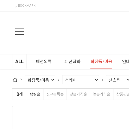
검색
BOOKMARK
ALL
패션의류
패션잡화
화장품/미용
인
0
개
랭킹순
신규등록순
낮은가격순
높은가격순
상품평