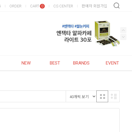
G
ORDER
CART
CS CENTER
판매자 회원가입
0
NEW
BEST
BRANDS
EVENT