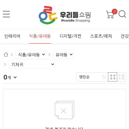
0
인테리어
식품/유아동
디지털/가전
스포츠/레저
건강
0
랭킹순
개