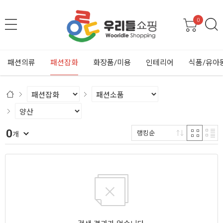
0
패션의류
패션잡화
화장품/미용
인테리어
식품/유아
0
랭킹순
개