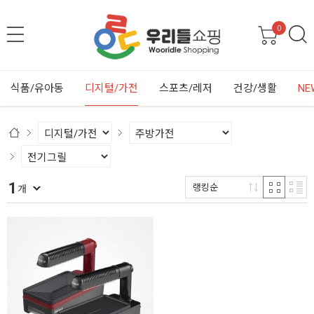
0
식품/유아동
디지털/가전
스포츠/레저
건강/생활
NE
1
랭킹순
개