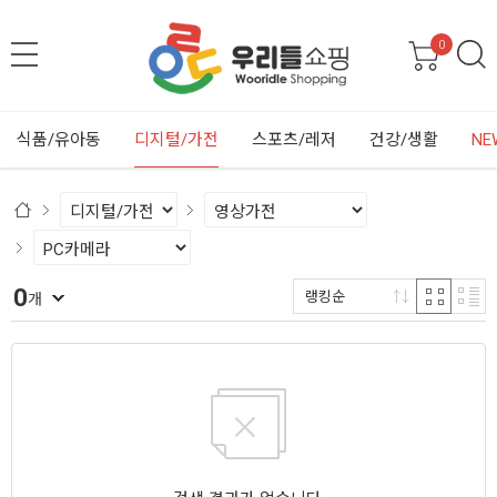
0
식품/유아동
디지털/가전
스포츠/레저
건강/생활
NE
0
랭킹순
개