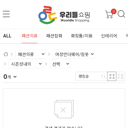
0
ALL
패션의류
패션잡화
화장품/미용
인테리어
0
랭킹순
개