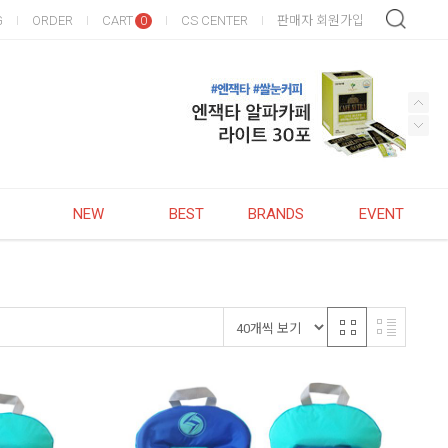
G
ORDER
CART
CS CENTER
판매자 회원가입
0
NEW
BEST
BRANDS
EVENT