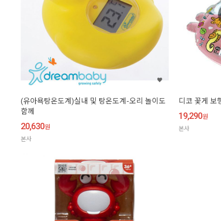
(유아욕탕온도계)실내 및 탕온도계-오리 놀이도
디코 꽃게 보행
함께
19,290
원
20,630
원
본사
본사