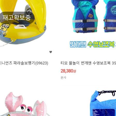
재고확보중
미니언즈 파라솔보행기(09623)
티모 물놀이 번개맨 수영보조복 35kg
28,380
원
본사