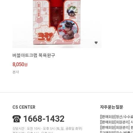
버블아트크랩 목욕완구
8,050
원
본사
CS CENTER
자주묻는질문
1668-1432
[[판매회원]정산/수수료
[[판매회원]회원관리] 
[[판매회원]회원관리]
상담시간 : 오전 10시 - 오후 5시 (토,일, 공휴일 휴무)