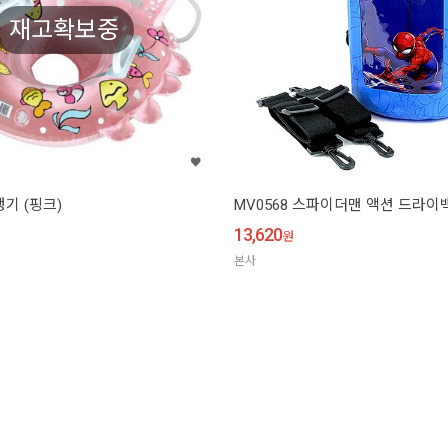
재고확보중
기 (핑크)
MV0568 스파이더맨 액션 드라이백
13,620
원
본사