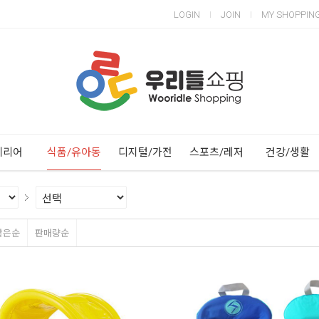
LOGIN
JOIN
MY SHOPPIN
Next
Previous
테리어
식품/유아동
디지털/가전
스포츠/레저
건강/생활
많은순
판매량순