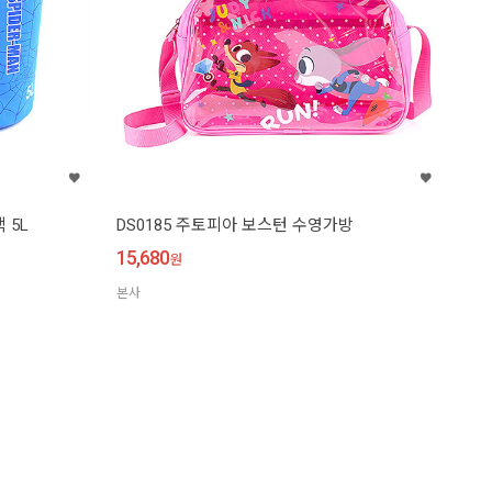
 5L
DS0185 주토피아 보스턴 수영가방
15,680
원
본사