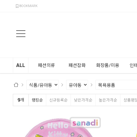
검색
BOOKMARK
ALL
패션의류
패션잡화
화장품/미용
인
9
개
랭킹순
신규등록순
낮은가격순
높은가격순
상품평