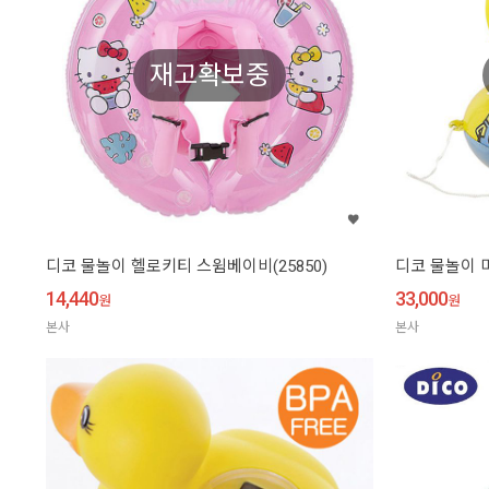
재고확보중
디코 물놀이 헬로키티 스윔베이비(25850)
디코 물놀이 
14,440
33,000
원
원
본사
본사