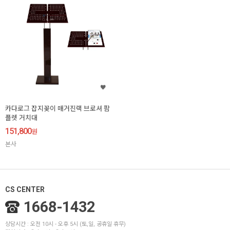
카다로그 잡지꽂이 매거진랙 브로셔 팜
플렛 거치대
151,800
원
본사
CS CENTER
1668-1432
상담시간 : 오전 10시 - 오후 5시 (토,일, 공휴일 휴무)