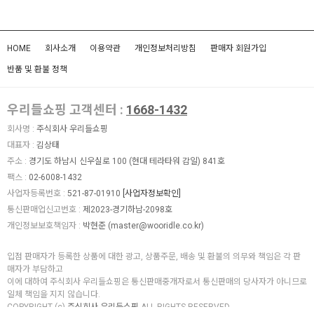
HOME
회사소개
이용약관
개인정보처리방침
판매자 회원가입
반품 및 환불 정책
우리들쇼핑 고객센터 :
1668-1432
회사명 :
주식회사 우리들쇼핑
대표자 :
김상태
주소 :
경기도 하남시 신우실로 100 (현대 테라타워 감일) 841호
팩스 :
02-6008-1432
사업자등록번호 :
521-87-01910
[사업자정보확인]
통신판매업신고번호 :
제2023-경기하남-2098호
개인정보보호책임자 :
박현준 (
master@wooridle.co.kr
)
입점 판매자가 등록한 상품에 대한 광고, 상품주문, 배송 및 환불의 의무와 책임은 각 판
매자가 부담하고
이에 대하여 주식회사 우리들쇼핑은 통신판매중개자로서 통신판매의 당사자가 아니므로
일체 책임을 지지 않습니다.
COPYRIGHT (c)
주식회사 우리들쇼핑
ALL RIGHTS RESERVED.