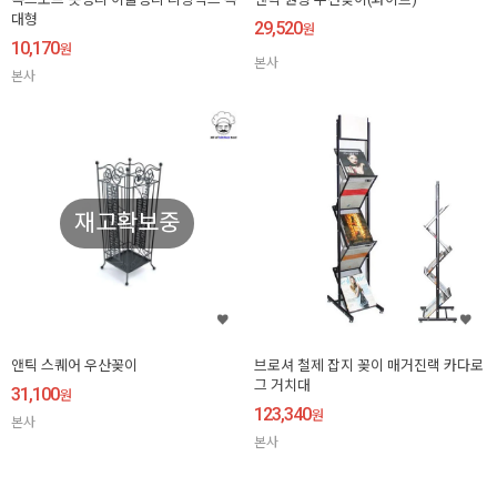
대형
29,520
원
10,170
원
본사
본사
재고확보중
앤틱 스퀘어 우산꽂이
브로셔 철제 잡지 꽂이 매거진랙 카다로
그 거치대
31,100
원
123,340
원
본사
본사