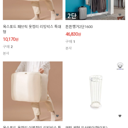
옥스포드 패브릭 옷정리 리빙박스 특대
튼튼행거2단1600
형
46,830
원
10,170
원
구매
1
구매
2
본사
본사
옥스포드 옷정리 이불정리 리빙박스 특
앤틱 원형 우산꽂이(화이트)