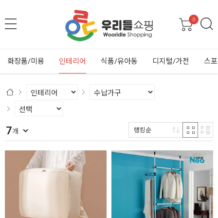
0
화장품/미용
인테리어
식품/유아동
디지털/가전
스포
7
랭킹순
개