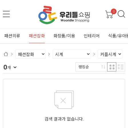
0
패션의류
패션잡화
화장품/미용
인테리어
식품/유아
0
랭킹순
개
검색 결과가 없습니다.