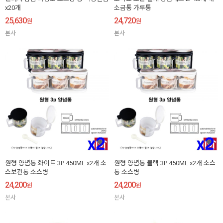
x20개
소금통 가루통
25,630
24,720
원
원
본사
본사
원형 양념통 화이트 3P 450ML x2개 소
원형 양념통 블랙 3P 450ML x2개 소스
스보관통 소스병
통 소스병
24,200
24,200
원
원
본사
본사