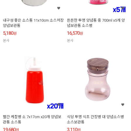
내구성 좋은 소스통 11x10cm 소스저장
튼튼한 투명 양념통 중 700ml x5개 양
양념보관통
념보관통 소스병
5,180
16,570
원
원
본사
본사
빨간 케찹병 소 7x17cm x20개 양념보
식당 투명 식초 간장병 대 양념소스병
관통 소스통
소스보관통
19,680
3,110
원
원