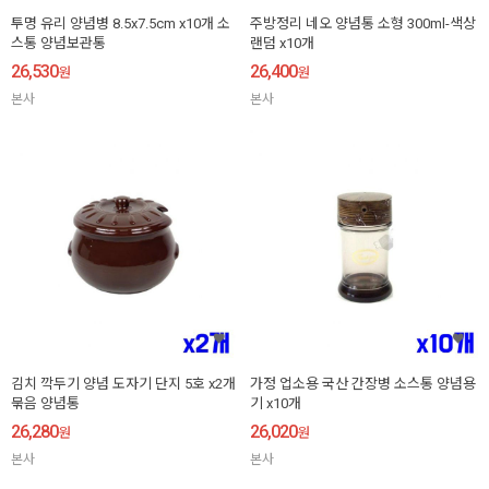
투명 유리 양념병 8.5x7.5cm x10개 소
주방정리 네오 양념통 소형 300ml-색상
스통 양념보관통
랜덤 x10개
26,530
26,400
원
원
본사
본사
김치 깍두기 양념 도자기 단지 5호 x2개
가정 업소용 국산 간장병 소스통 양념용
묶음 양념통
기 x10개
26,280
26,020
원
원
본사
본사