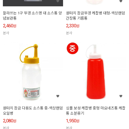
잘라쓰는 1구 뚜껑 소스명 대 소스통 양
원터치 잠금뚜껑 케찹병 대형-색상랜덤
념보관통
간장통 기름통
2,460
2,330
원
원
본사
본사
원터치 잠금 다용도 소스통 중-색상랜덤
심플 보성 케찹병 중형 마요네즈통 케찹
오일병
통 소분용기
2,080
1,950
원
원
본사
본사