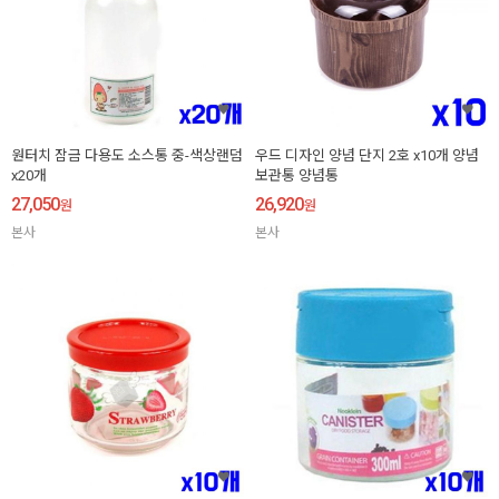
원터치 잠금 다용도 소스통 중-색상랜덤
우드 디자인 양념 단지 2호 x10개 양념
x20개
보관통 양념통
27,050
26,920
원
원
본사
본사