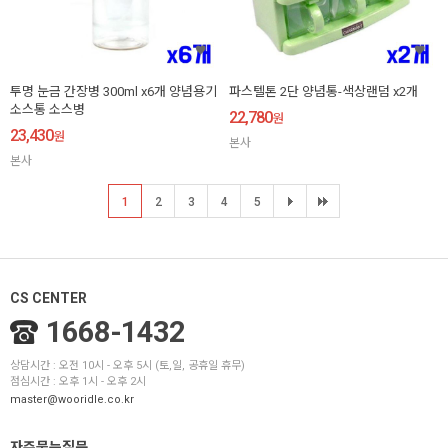
투명 눈금 간장병 300ml x6개 양념용기
파스텔톤 2단 양념통-색상랜덤 x2개
소스통 소스병
22,780
원
23,430
원
본사
본사
1
2
3
4
5
CS CENTER
1668-1432
상담시간 : 오전 10시 - 오후 5시 (토,일, 공휴일 휴무)
점심시간 : 오후 1시 - 오후 2시
master@wooridle.co.kr
자주묻는질문