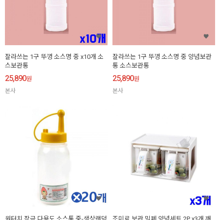
잘라쓰는 1구 뚜껑 소스명 중 x10개 소
잘라쓰는 1구 뚜껑 소스명 중 양념보관
스보관통
통 소스보관통
25,890
25,890
원
원
본사
본사
원터치 잠금 다용도 소스통 중-색상랜덤
조미료 보관 밀폐 양념세트 2P x3개 깨