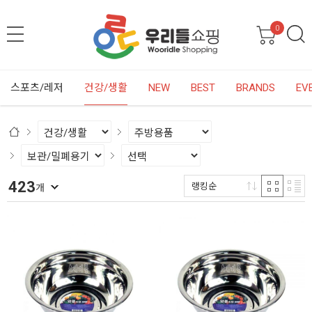
0
스포츠/레저
건강/생활
NEW
BEST
BRANDS
EV
423
랭킹순
개