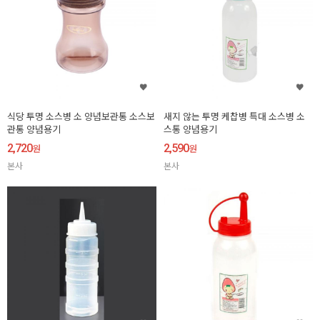
식당 투명 소스병 소 양념보관통 소스보
새지 않는 투명 케찹병 특대 소스병 소
관통 양념용기
스통 양념용기
2,720
2,590
원
원
본사
본사