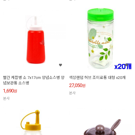
빨간 케찹병 소 7x17cm 양념소스병 양
색상랜덤 허브 조미료통 대형 x20개
념보관통 소스병
27,050
원
1,690
원
본사
본사