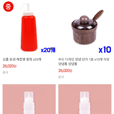
심플 보성 케찹병 중형 x20개
우드 디자인 양념 단지 1호 x10개 식당
양념통 양념통
26,020
원
26,020
원
본사
본사