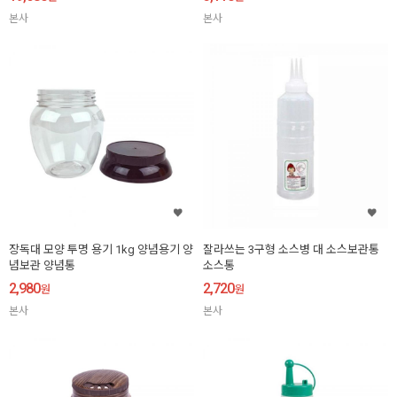
본사
본사
장독대 모양 투명 용기 1kg 양념용기 양
잘라쓰는 3구형 소스병 대 소스보관통
념보관 양념통
소스통
2,980
2,720
원
원
본사
본사