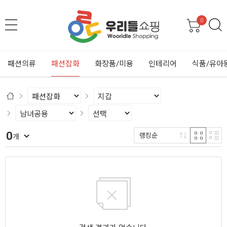
0
패션의류
패션잡화
화장품/미용
인테리어
식품/유아
0
랭킹순
개