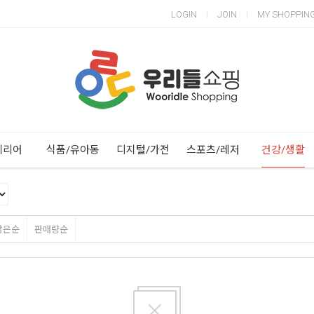
LOGIN
JOIN
MY SHOPPIN
Next
Previous
테리어
식품/유아동
디지털/가전
스포츠/레저
건강/생활
많은순
판매량순