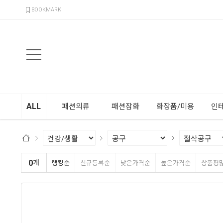
검색
BOOKMARK
ALL
패션의류
패션잡화
화장품/미용
인
0
개
랭킹순
신규등록순
낮은가격순
높은가격순
상품평