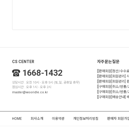
CS CENTER
자주묻는질문
1668-1432
[[판매회원]정산/수수료
[[판매회원]회원관리] 
[[판매회원]회원관리]
상담시간 : 오전 10시 - 오후 5시 (토,일, 공휴일 휴무)
[[구매회원]취소/반품
점심시간 : 오후 1시 - 오후 2시
[[구매회원]취소/반품/
master@wooridle.co.kr
[[구매회원]배송안내]
HOME
회사소개
이용약관
개인정보처리방침
판매자 회원가