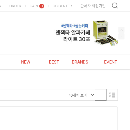
G
ORDER
CART
CS CENTER
판매자 회원가입
0
NEW
BEST
BRANDS
EVENT