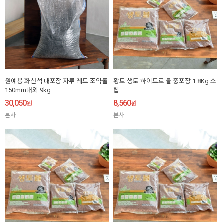
원예용 화산석 대포장 자루 레드 조약돌
황토 생토 하이드로 볼 중포장 1.8Kg 소
150mm내외 9kg
립
30,050
8,560
원
원
본사
본사