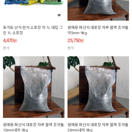
휴가토 난석 란석 소포장 약 1L 대립 그
원예용 화산석 대포장 자루 블랙 조약돌
린 1L 소포장
약5mm 9kg
4,470
25,750
원
원
본사
본사
원예용 화산석 대포장 자루 블랙 조약돌
원예용 화산석 대포장 자루 블랙 조약돌
10mm내외 9kg
20mm내외 9kg