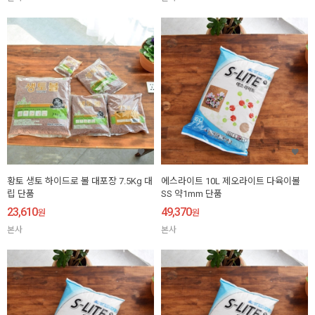
황토 생토 하이드로 볼 대포장 7.5Kg 대
에스라이트 10L 제오라이트 다육이볼
립 단품
SS 약1mm 단품
23,610
49,370
원
원
본사
본사