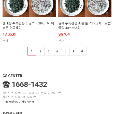
원예용 수족관용 조경석 약3Kg 그레이
원예 수족관용 조경 돌 약3Kg 화이트텀
스톤 연그레이
블링 40mm내외
13,060
9,840
원
원
본사
본사
1
2
3
4
5
CS CENTER
1668-1432
상담시간 : 오전 10시 - 오후 5시 (토,일, 공휴일 휴무)
점심시간 : 오후 1시 - 오후 2시
master@wooridle.co.kr
자주묻는질문