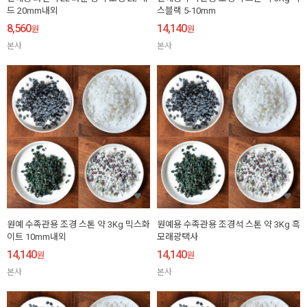
드 20mm내외
스블랙 5-10mm
8,560
14,140
원
원
본사
본사
원예 수족관용 조경 스톤 약 3Kg 믹스화
원예용 수족관용 조경석 스톤 약 3Kg 흑
이트 10mm내외
모래광택사
14,140
14,140
원
원
본사
본사