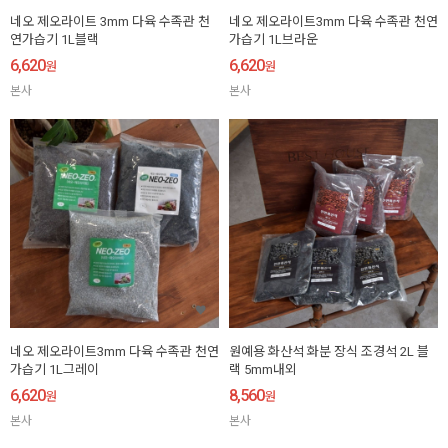
네오 제오라이트 3mm 다육 수족관 천
네오 제오라이트3mm 다육 수족관 천연
연가습기 1L블랙
가습기 1L브라운
6,620
6,620
원
원
본사
본사
네오 제오라이트3mm 다육 수족관 천연
원예용 화산석 화분 장식 조경석 2L 블
가습기 1L그레이
랙 5mm내외
6,620
8,560
원
원
본사
본사