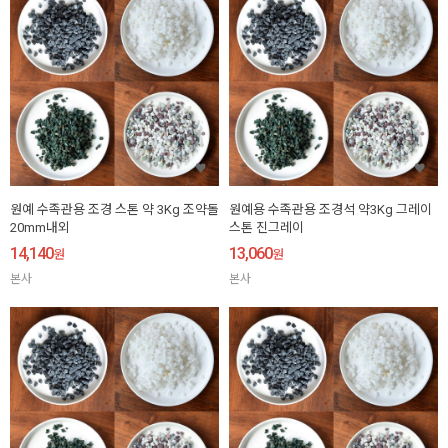
원예 수족관용 조경 스톤 약 3Kg 조약돌
원예용 수족관용 조경석 약3Kg 그레이
20mm내외
스톤 진그레이
14,140
13,060
원
원
본사
본사