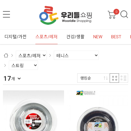
0
디지털/가전
스포츠/레저
건강/생활
NEW
BEST
17
랭킹순
개