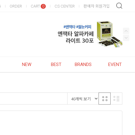
G
ORDER
CART
CS CENTER
판매자 회원가입
0
NEW
BEST
BRANDS
EVENT