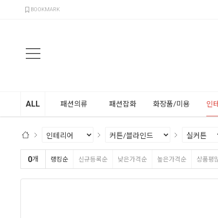
검색
BOOKMARK
ALL
패션의류
패션잡화
화장품/미용
인
0
개
랭킹순
신규등록순
낮은가격순
높은가격순
상품평