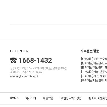
CS CENTER
자주묻는질문
1668-1432
[[판매회원]정산/수수료
[[판매회원]회원관리] 
[[판매회원]회원관리]
상담시간 : 오전 10시 - 오후 5시 (토,일, 공휴일 휴무)
[[구매회원]취소/반품
점심시간 : 오후 1시 - 오후 2시
[[구매회원]취소/반품/
master@wooridle.co.kr
[[구매회원]배송안내]
HOME
회사소개
이용약관
개인정보처리방침
판매자 회원가