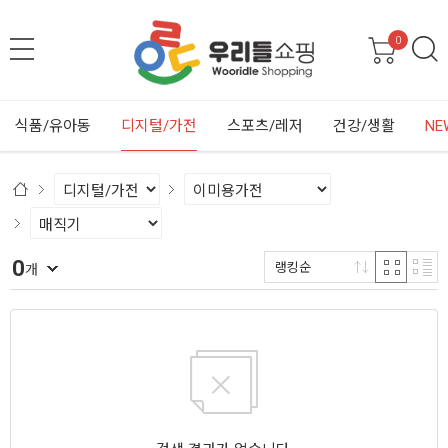
0
식품/유아동
디지털/가전
스포츠/레저
건강/생활
NE
0
랭킹순
개