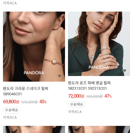
마켓ACA
판도라 로즈 파베 뱅글 팔찌
582313C01 592313C01
판도라 크라운 스네이크 팔찌
589046C01
72,000
47
원
135,000
원
%
69,800
45
원
125,000
원
%
무료배송
무료배송
마켓ACA
마켓ACA