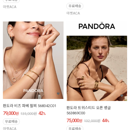
무료배송
마켓ACA
마켓ACA
판도라 비즈 파베 팔찌 568342C01
판도라 트위스티드 오픈 뱅글
79,000
42
563869C00
원
135,000
원
%
75,000
44
원
132,000
원
%
무료배송
무료배송
마켓ACA