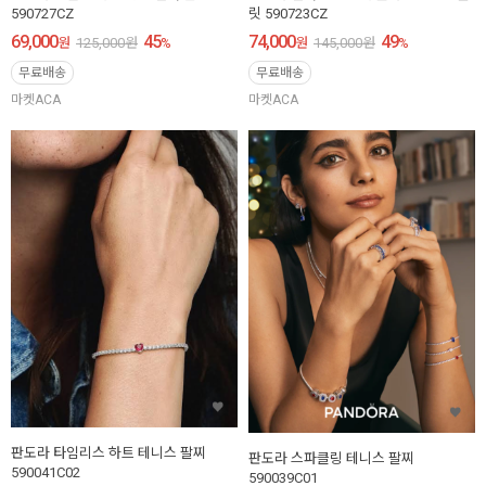
590727CZ
릿 590723CZ
69,000
45
74,000
49
원
125,000
원
%
원
145,000
원
%
무료배송
무료배송
마켓ACA
마켓ACA
판도라 타임리스 하트 테니스 팔찌
판도라 스파클링 테니스 팔찌
590041C02
590039C01