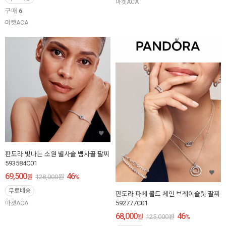
마켓ACA
구매
6
마켓ACA
판도라 빛나는 소원 별사슬 뱀사골 팔찌
593584C01
69,500
46
원
128,000
원
%
무료배송
판도라 파베 볼드 체인 브레이슬릿 팔찌
592777C01
마켓ACA
68,000
46
원
125,000
원
%