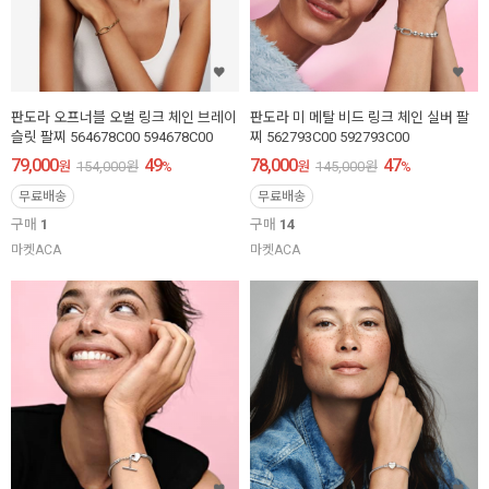
판도라 오프너블 오벌 링크 체인 브레이
판도라 미 메탈 비드 링크 체인 실버 팔
슬릿 팔찌 564678C00 594678C00
찌 562793C00 592793C00
79,000
49
78,000
47
원
154,000
원
%
원
145,000
원
%
무료배송
무료배송
구매
1
구매
14
마켓ACA
마켓ACA