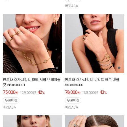
마켓ACA
판도라 오가니컬리 파베 서클 브레이슬
판도라 오가니컬리 쉐입드 하트 뱅글
릿 563830C01
563808C00
75,000
42
78,000
43
원
129,000
원
%
원
135,000
원
%
무료배송
무료배송
마켓ACA
마켓ACA