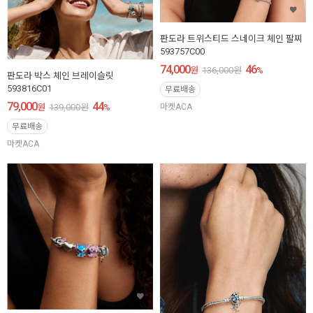
판도라 트위스티드 스네이크 체인 팔찌
593757C00
74,000
46
원
136,000
원
%
판도라 박스 체인 브레이슬릿
593816C01
무료배송
79,000
44
원
139,000
원
%
마켓ACA
무료배송
마켓ACA