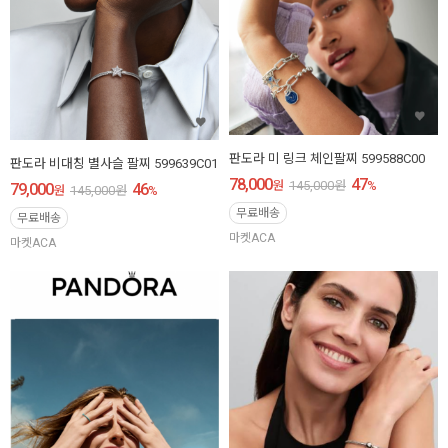
판도라 미 링크 체인팔찌 599588C00
판도라 비대칭 별사슬 팔찌 599639C01
78,000
47
원
145,000
원
%
79,000
46
원
145,000
원
%
무료배송
무료배송
마켓ACA
마켓ACA