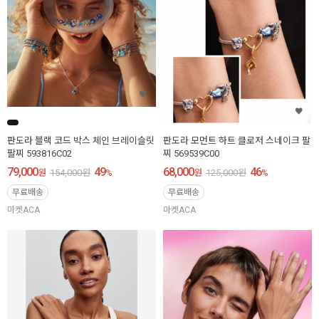
판도라 블랙 코드 박스 체인 브레이슬릿
판도라 모먼트 하트 클로저 스네이크 팔
팔찌 593816C02
찌 569539C00
79,000
49
68,000
46
원
154,000
원
%
원
125,000
원
%
무료배송
무료배송
마켓ACA
마켓ACA