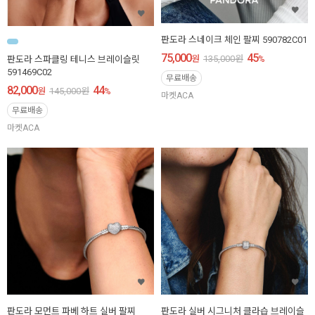
판도라 스네이크 체인 팔찌 590782C01
75,000
45
원
135,000
원
%
판도라 스파클링 테니스 브레이슬릿
591469C02
무료배송
82,000
44
원
145,000
원
%
마켓ACA
무료배송
마켓ACA
판도라 모먼트 파베 하트 실버 팔찌
판도라 실버 시그니처 클라습 브레이슬