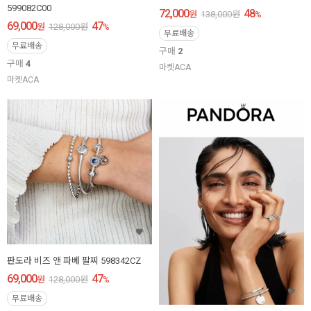
599082C00
72,000
48
원
138,000
원
%
69,000
47
원
128,000
원
%
무료배송
무료배송
구매
2
구매
4
마켓ACA
마켓ACA
판도라 비즈 앤 파베 팔찌 598342CZ
69,000
47
원
128,000
원
%
무료배송