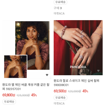
무료배송
구매
3
마켓ACA
판도라 할로 스네이크 체인 실버 팔찌
판도라 별 체인 버클 개성 커플 같은 팔
590038C01
찌 592357C01
69,500
45
원
125,000
원
%
69,800
45
원
125,000
원
%
무료배송
무료배송
마켓ACA