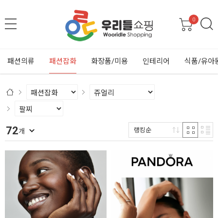
0
패션의류
패션잡화
화장품/미용
인테리어
식품/유아
72
랭킹순
개