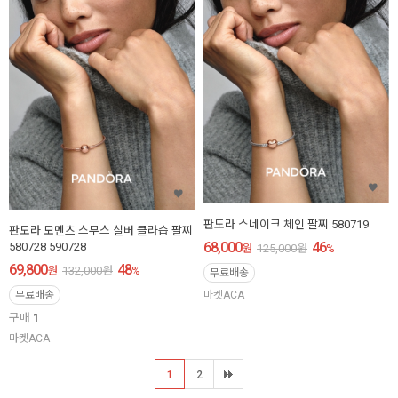
판도라 스네이크 체인 팔찌 580719
판도라 모멘츠 스무스 실버 클라습 팔찌
68,000
46
580728 590728
원
125,000
원
%
69,800
48
원
132,000
원
%
무료배송
무료배송
마켓ACA
구매
1
마켓ACA
1
2