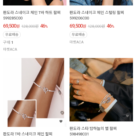
판도라 스네이크 체인 T바 하트 팔찌
판도라 스네이크 체인 스털링 팔찌
599285C00
599206C00
69,500
46
69,500
46
원
128,000
원
%
원
128,000
원
%
무료배송
무료배송
구매
1
마켓ACA
마켓ACA
판도라 스타 밤하늘의 별 팔찌
598498C01
판도라 T바 스네이크 체인 팔찌