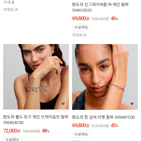
구매
3
판도라 인그레이버블 바 체인 팔찌
마켓ACA
594010C01
69,800
46
원
128,000
원
%
무료배송
마켓ACA
판도라 볼드 링크 체인 브레이슬릿 팔찌
판도라 참 실버 리벳 팔찌 593681C00
593854C00
69,800
45
원
125,000
원
%
72,000
48
원
138,000
원
%
무료배송
무료배송