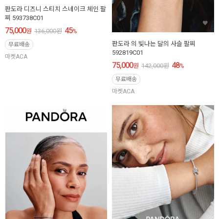
판도라 디즈니 스티치 스네이크 체인 팔
찌 593738C01
75,000
45
원
136,000
원
%
판도라 의 빛나는 달의 사슬 팔찌
무료배송
592819C01
마켓ACA
75,000
48
원
142,000
원
%
무료배송
마켓ACA