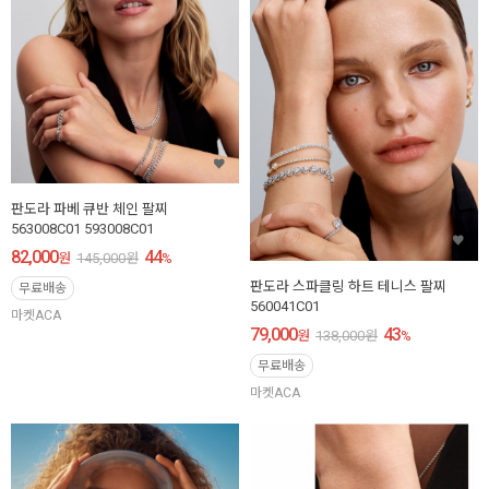
판도라 파베 큐반 체인 팔찌
563008C01 593008C01
82,000
44
원
145,000
원
%
판도라 스파클링 하트 테니스 팔찌
무료배송
560041C01
마켓ACA
79,000
43
원
138,000
원
%
무료배송
마켓ACA