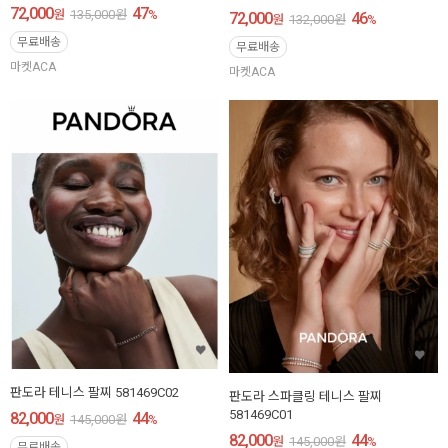
72,000
47
원
135,000
원
%
72,000
46
원
132,000
원
%
무료배송
무료배송
마켓ACA
마켓ACA
판도라 테니스 팔찌 581469C02
판도라 스파클링 테니스 팔찌
581469C01
82,000
44
원
145,000
원
%
82,000
44
원
145,000
원
%
무료배송