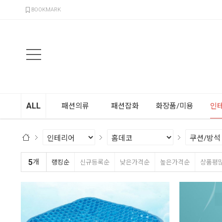
검색
BOOKMARK
ALL
패션의류
패션잡화
화장품/미용
인
5
개
랭킹순
신규등록순
낮은가격순
높은가격순
상품평