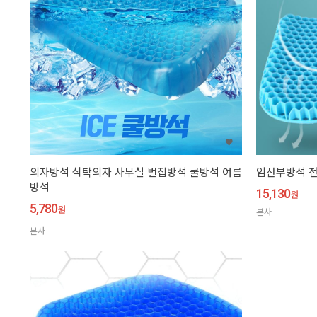
의자방석 식탁의자 사무실 벌집방석 쿨방석 여름
임산부방석 전
방석
15,130
원
5,780
원
본사
본사