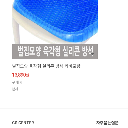
벌집모양 육각형 실리콘 방석 커버포함
13,890
원
구매
4
본사
CS CENTER
자주묻는질문