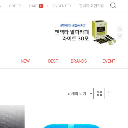
G
ORDER
CART
CS CENTER
판매자 회원가입
0
NEW
BEST
BRANDS
EVENT