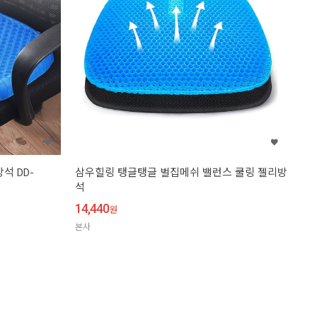
석 DD-
삼우힐링 탱글탱글 벌집메쉬 밸런스 쿨링 젤리방
석
14,440
원
본사