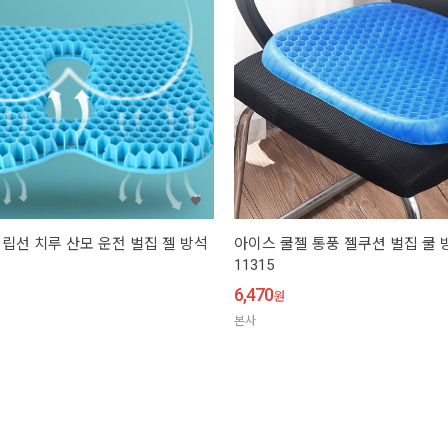
립선 치루 산모 운전 벌집 젤 방석
아이스 쿨젤 통풍 젤쿠션 벌집 쿨 방
11315
6,470
원
본사