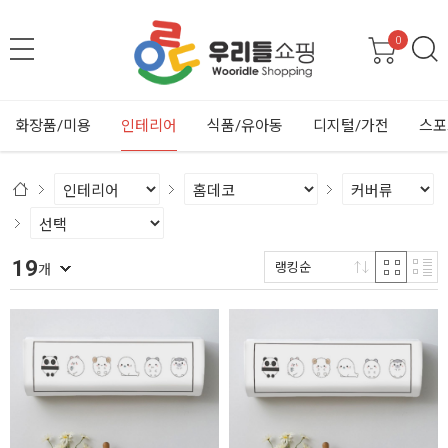
0
화장품/미용
인테리어
식품/유아동
디지털/가전
스포
19
랭킹순
개