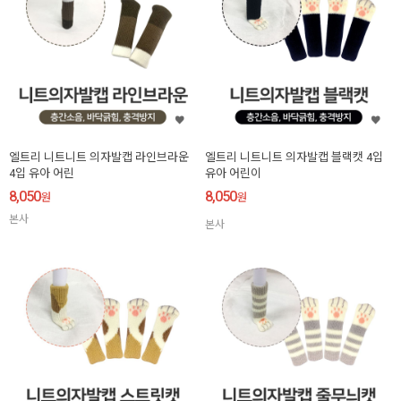
엘트리 니트니트 의자발캡 라인브라운
엘트리 니트니트 의자발캡 블랙캣 4입
4입 유아 어린
유아 어린이
8,050
8,050
원
원
본사
본사