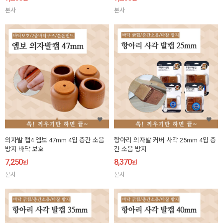
본사
본사
의자발 캡4 엠보 47mm 4입 층간 소음
항아리 의자발 커버 사각 25mm 4입 층
방지 바닥 보호
간 소음 방지
7,250
8,370
원
원
본사
본사