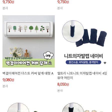
9,750
9,750
원
원
본사
본사
벽걸이에어컨 더스트 커버 덮개 대형 A
엘트리 니트니트 의자발캡 네이비 4입
유아 어린이
9,080
원
8,050
원
본사
본사