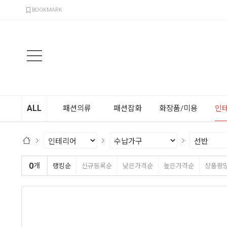
검색
BOOKMARK
ALL
패션의류
패션잡화
화장품/미용
인
0
개
랭킹순
신규등록순
낮은가격순
높은가격순
상품평