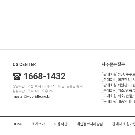
CS CENTER
자주묻는질문
1668-1432
[[판매회원]정산/수수료
[[판매회원]회원관리] 
[[판매회원]회원관리]
상담시간 : 오전 10시 - 오후 5시 (토,일, 공휴일 휴무)
[[구매회원]취소/반품
점심시간 : 오후 1시 - 오후 2시
[[구매회원]취소/반품/
master@wooridle.co.kr
[[구매회원]배송안내]
HOME
회사소개
이용약관
개인정보처리방침
판매자 회원가