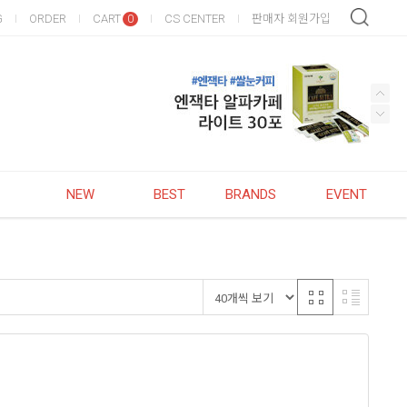
G
ORDER
CART
CS CENTER
판매자 회원가입
0
NEW
BEST
BRANDS
EVENT