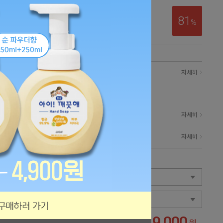
81
%
자세히
상 무료)
지역별)
자세히
자세히
19,000