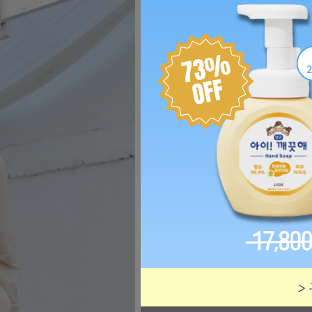
99,000
원
19,000
원
적립혜택
구매
190원
택배(
주문 시 결제
)
배송
3,000원
(30,000원 이
추가배송비
3,000원
(
상품정보
우측 '자세히' 참조
판매자
본사
상품옵션
- 색상 선택 -
- 사이즈 선택 -