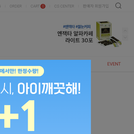
G
ORDER
CART
CS CENTER
판매자 회원가입
0
NEW
BEST
BRANDS
EVENT
P3144