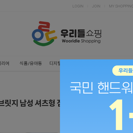
LOGIN
JOIN
MY SHOPPIN
Next
Previous
테리어
식품/유아동
디지털/가전
스포츠/레저
건강/생활
릿지 남성 셔츠형 점퍼 셔켓 셔츠 자켓 MWJ
찜
공유