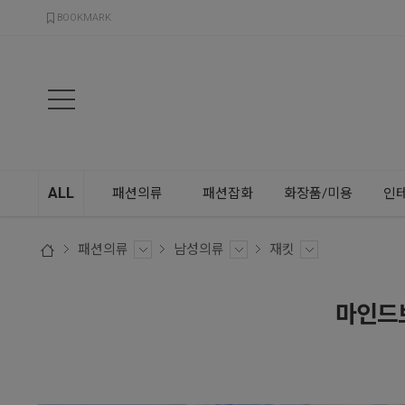
검색
BOOKMARK
ALL
패션의류
패션잡화
화장품/미용
인
패션의류
남성의류
재킷
마인드브