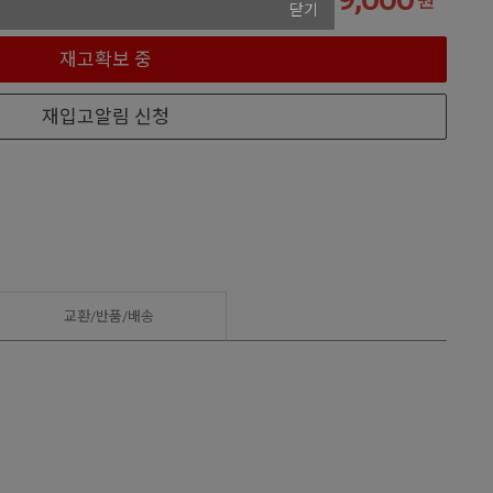
원
총 상품금액
닫기
재고확보 중
재입고알림 신청
교환/반품/
배송