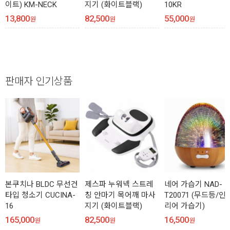
이트) KM-NECK
지기 (화이트블랙)
10KR
13,800
82,500
55,000
원
원
원
판매자 인기상품
본쿠치나 BLDC 무선건
제스파 누워넥 스트레
네어 가습기 NAD-
타입 청소기 CUCINA-
칭 안마기 목어깨 마사
T20071 (무드등/인
16
지기 (화이트블랙)
리어 가습기)
165,000
82,500
16,500
원
원
원