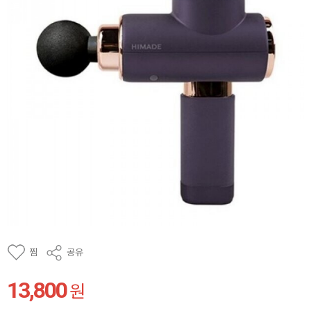
찜
공유
13,800
원