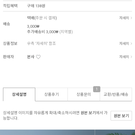
적립혜택
구매
138원
택배(
주문 시 결제
)
자세히
배송
3,000₩
추가배송비
3,000₩
(지역별)
상품정보
우측 '자세히' 참조
자세히
판매자
본사
자세히
1
상세설명
상품후기
상품문의
교환/반품/
배송
상세설명 이미지를 자유롭게 확대/축소하시려면
원본 보기
에서 가
원본 보기
능합니다.