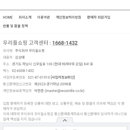
HOME
회사소개
이용약관
개인정보처리방침
판매자 회원가입
반품 및 환불 정책
우리들쇼핑 고객센터 :
1668-1432
회사명 :
주식회사 우리들쇼핑
대표자 :
김상태
주소 :
경기도 하남시 신우실로 100 (현대 테라타워 감일) 841호
팩스 :
02-6008-1432
사업자등록번호 :
521-87-01910
[사업자정보확인]
통신판매업신고번호 :
제2023-경기하남-2098호
개인정보보호책임자 :
박현준 (
master@wooridle.co.kr
)
입점 판매자가 등록한 상품에 대한 광고, 상품주문, 배송 및 환불의 의무와 책임은 각 판
매자가 부담하고
이에 대하여 주식회사 우리들쇼핑은 통신판매중개자로서 통신판매의 당사자가 아니므로
일체 책임을 지지 않습니다.
COPYRIGHT (c)
주식회사 우리들쇼핑
ALL RIGHTS RESERVED.