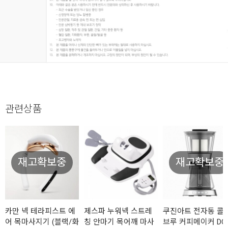
관련상품
재고확보중
재고확보중
카만 넥 테라피스트 에
제스파 누워넥 스트레
쿠진아트 전자동 콜
어 목마사지기 (블랙/화
칭 안마기 목어깨 마사
브루 커피메이커 DC